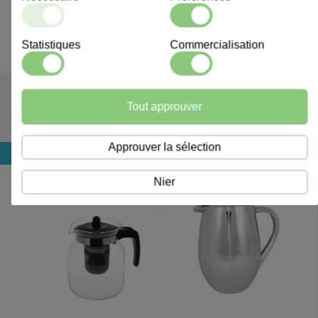
Statistiques
Commercialisation
906342
808008
Tout approuver
Brabantia Passoire à thé
Thermos 2,2 L
Approuver la sélection
Connectez-vous pour le prix
Connectez-vous pour le prix
Nier