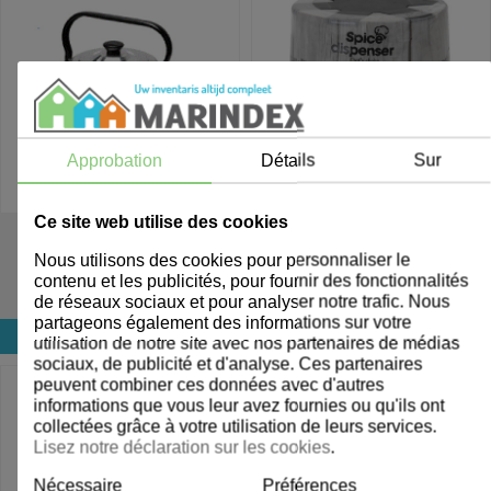
Approbation
Détails
Sur
Ce site web utilise des cookies
702675
903175
Nous utilisons des cookies pour personnaliser le
Bouilloire 4,5 L
Saupoudreur d'épices 6
contenu et les publicités, pour fournir des fonctionnalités
compartiments
de réseaux sociaux et pour analyser notre trafic. Nous
partageons également des informations sur votre
Connectez-vous pour le prix
Connectez-vous pour le prix
utilisation de notre site avec nos partenaires de médias
sociaux, de publicité et d'analyse. Ces partenaires
peuvent combiner ces données avec d'autres
informations que vous leur avez fournies ou qu'ils ont
collectées grâce à votre utilisation de leurs services.
Lisez notre déclaration sur les cookies
.
Nécessaire
Préférences