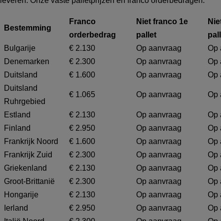
leveren. Onze vaste palletprijzen en franco orderbedragen:
Franco
Niet franco 1e
Nie
Bestemming
orderbedrag
pallet
pal
Bulgarije
€ 2.130
Op aanvraag
Op 
Denemarken
€ 2.300
Op aanvraag
Op 
Duitsland
€ 1.600
Op aanvraag
Op 
Duitsland
€ 1.065
Op aanvraag
Op 
Ruhrgebied
Estland
€ 2.130
Op aanvraag
Op 
Finland
€ 2.950
Op aanvraag
Op 
Frankrijk Noord
€ 1.600
Op aanvraag
Op 
Frankrijk Zuid
€ 2.300
Op aanvraag
Op 
Griekenland
€ 2.130
Op aanvraag
Op 
Groot-Brittanië
€ 2.300
Op aanvraag
Op 
Hongarije
€ 2.130
Op aanvraag
Op 
Ierland
€ 2.950
Op aanvraag
Op 