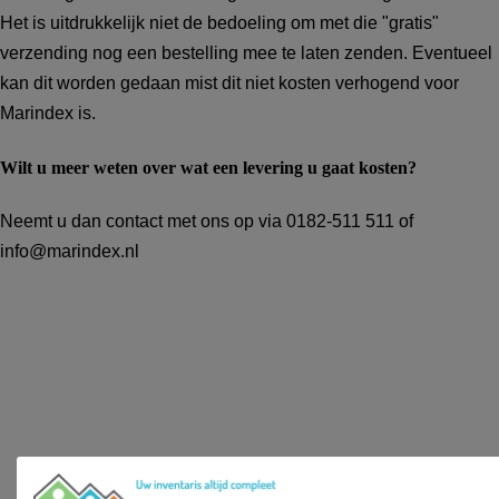
Het is uitdrukkelijk niet de bedoeling om met die "gratis"
verzending nog een bestelling mee te laten zenden. Eventueel
kan dit worden gedaan mist dit niet kosten verhogend voor
Marindex is.
Wilt u meer weten over wat een levering u gaat kosten?
Neemt u dan contact met ons op via 0182-511 511 of
info@marindex.nl