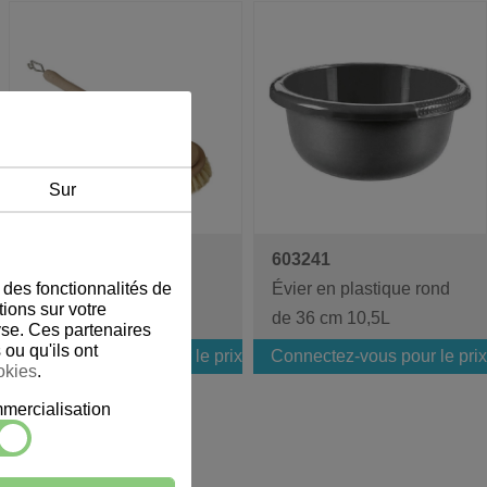
Sur
605009
603241
 des fonctionnalités de
Brosse à vaisselle en
Évier en plastique rond
ions sur votre
bois
de 36 cm 10,5L
lyse. Ces partenaires
ou qu'ils ont
Connectez-vous pour le prix
Connectez-vous pour le prix
okies
.
ercialisation