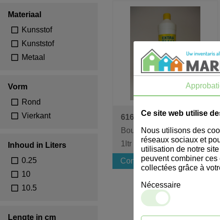
Materiaal
Kunsstof
Kunststof
Metaal
Approbat
Vorm
Rond
Ce site web utilise d
Vierkant
616011
Nous utilisons des cook
Bouteille de détergent
réseaux sociaux et pou
1ltr
Inhoud in Liters
utilisation de notre si
peuvent combiner ces d
0.25
Connectez-vous pour le prix
collectées grâce à votr
10
Nécessaire
10.5
Lengte in cm