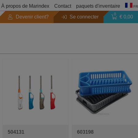
À propos de Marindex
Contact
paquets d'inventaire
FR
0
Devenir client?
Se connecter
€ 0,00
Saison
Sortie
Recherche par marque
Catalogues de produits
504131
603198