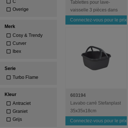
C
Tablettes pour lave-
Overige
vaisselle 3 pièces dans
un sachet
Connectez-vous pour le prix
Merk
Cosy & Trendy
Curver
Ibex
Serie
Turbo Flame
Kleur
603194
Lavabo carré Stefanplast
Antraciet
35x35x18cm
Graniet
Grijs
Connectez-vous pour le prix