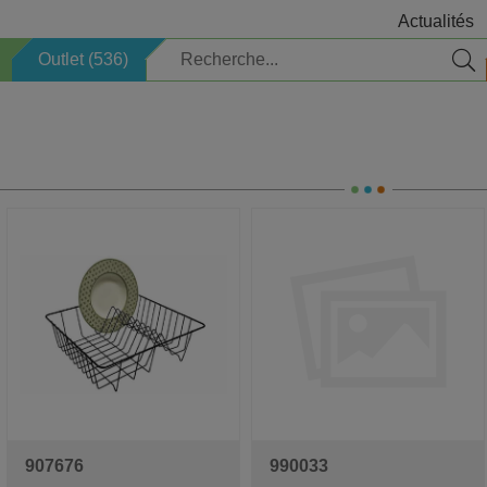
Actualités
Outlet (536)
Électrique
Sécurité
Articles pour enfants
Sauna
Pack de bienvenue
Recherche par marque
Magasin
Produits de Nettoyage
Éclairage
Professionnels
Décoration
Saison
Horeca
907676
990033