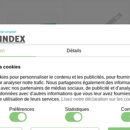
ion
Détails
es cookies
605007
605008
ies pour personnaliser le contenu et les publicités, pour fournir
Brosse à vaisselle en
Brosse à vaisselle en
r analyser notre trafic. Nous partageons également des informat
nylon Lux Lin.
nylon/plastique
te avec nos partenaires de médias sociaux, de publicité et d'ana
onnées avec d'autres informations que vous leur avez fournies 
Connectez-vous pour le prix
Connectez-vous pour le prix
e utilisation de leurs services.
Lisez notre déclaration sur les co
1
2
volgende >
Préférences
Statistiques
Comm