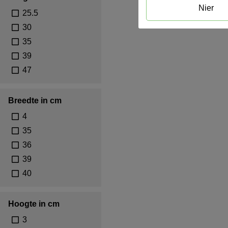
Nier
25.5
30
35
39
47
Breedte in cm
4
35
36
39
40
Hoogte in cm
3