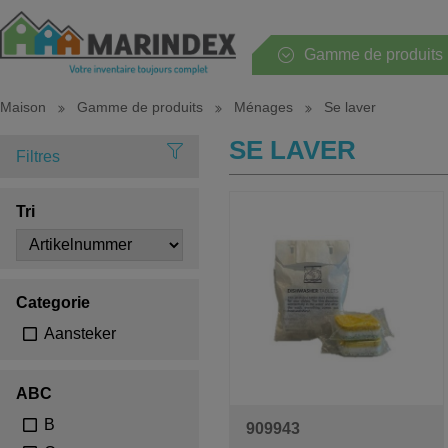
Gamme de produits
Maison
Gamme de produits
Ménages
Se laver
Toute la gamme
SE LAVER
Filtres
Ménages
Tri
Cuisine
Tableau
Categorie
Sanitaire
Aansteker
Chambre à coucher
ABC
Jardin et terrasse
B
909943